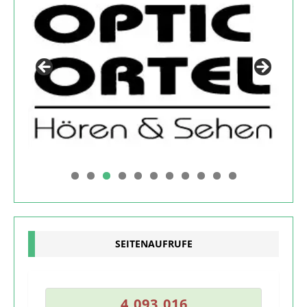
0
1
SEITENAUFRUFE
5
4
,
0
9
3
,
0
1
6