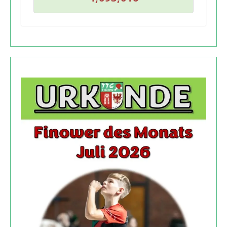
4
,
0
9
3
,
0
1