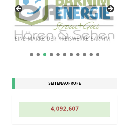
0
1
SEITENAUFRUFE
6
4
,
0
9
2
,
6
0
7
4
,
0
9
2
,
6
0