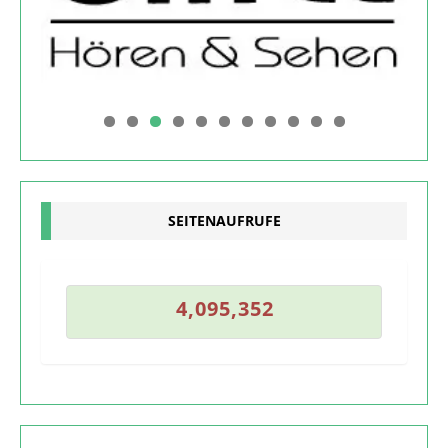
0
1
SEITENAUFRUFE
1
4
,
0
9
5
,
3
5
2
4
,
0
9
5
,
3
5