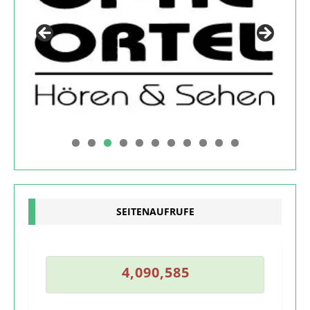
0
1
SEITENAUFRUFE
4
4
,
0
9
0
,
5
8
5
4
,
0
9
0
,
5
8