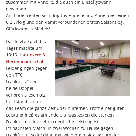
zusammen mit Annelie, die auch ein Einzel gewann,
gewinnen.
Am Ende freuten sich Brigitte, Annelie und Anne über einen
8:2 Erfolg und den damit verbundenen ersten Saisonsieg.
Glückwunsch Mädels!
Das letzte Spiel des
Tages machte um
18:15 Uhr
unsere 3.
Herrenmannschaft.
Leider gingen gegen
den TTC
Frankfurt/Oder
beide Doppel
verloren Diesen 0:2
Rückstand rannte
das Team die ganze Zeit über hinterher. Trotz einer guten
Leistung hieß es am Ende 6:8, was gegen die starken
Frankfurter eine sehr ordentliche Leistung ist.
Im nächsten Match, in zwei Wochen zu Hause gegen
Frankfurt II, sollte dann mal wieder ein Sieg her um der