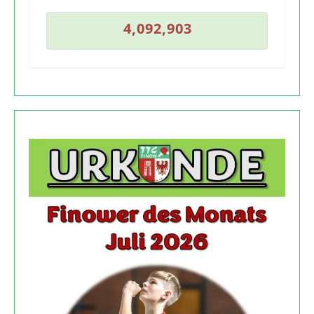
2
4
,
0
9
2
,
9
0
3
4
,
0
9
2
,
9
0