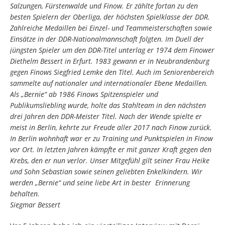
Salzungen, Fürstenwalde und Finow. Er zählte fortan zu den
besten Spielern der Oberliga, der höchsten Spielklasse der DDR.
Zahlreiche Medaillen bei Einzel- und Teammeisterschaften sowie
Einsätze in der DDR-Nationalmannschaft folgten. Im Duell der
jüngsten Spieler um den DDR-Titel unterlag er 1974 dem Finower
Diethelm Bessert in Erfurt. 1983 gewann er in Neubrandenburg
gegen Finows Siegfried Lemke den Titel. Auch im Seniorenbereich
sammelte auf nationaler und internationaler Ebene Medaillen.
Als „Bernie“ ab 1986 Finows Spitzenspieler und
Publikumsliebling wurde, holte das Stahlteam in den nächsten
drei Jahren den DDR-Meister Titel. Nach der Wende spielte er
meist in Berlin, kehrte zur Freude aller 2017 nach Finow zurück.
In Berlin wohnhaft war er zu Training und Punktspielen in Finow
vor Ort. In letzten Jahren kämpfte er mit ganzer Kraft gegen den
Krebs, den er nun verlor. Unser Mitgefühl gilt seiner Frau Heike
und Sohn Sebastian sowie seinen geliebten Enkelkindern. Wir
werden „Bernie“ und seine liebe Art in bester Erinnerung
behalten.
Siegmar Bessert