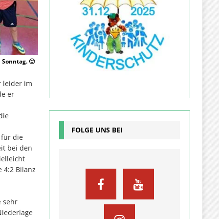
Sonntag. 🙂
 leider im
de er
die
FOLGE UNS BEI
für die
it bei den
elleicht
 4:2 Bilanz
e sehr
Niederlage