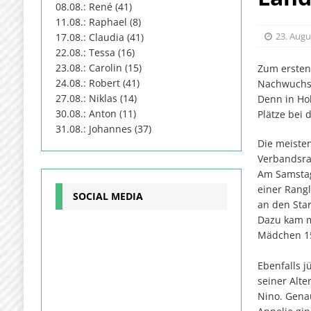
08.08.: René (41)
11.08.: Raphael (8)
23. Augu
17.08.: Claudia (41)
22.08.: Tessa (16)
23.08.: Carolin (15)
Zum ersten
24.08.: Robert (41)
Nachwuchss
27.08.: Niklas (14)
Denn in Ho
30.08.: Anton (11)
Plätze bei 
31.08.: Johannes (37)
Die meisten
Verbandsran
Am Samstag 
einer Rangl
SOCIAL MEDIA
an den Star
Dazu kam mi
Mädchen 15
Ebenfalls j
seiner Alte
Nino. Gena