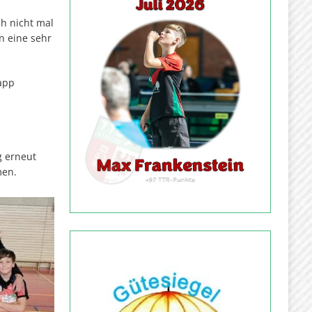
h nicht mal
n eine sehr
app
g erneut
men.