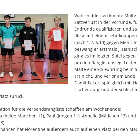
Währenddessen konnte Malte 
Satzverlust in der Vorrunde, f
Endrunde qualifizieren und sta
diese mit einem sehr knappen 
(nach 1:2, 6:10) gegen Mehr. I
bezwang er erstmals J. Hanisc
ging es im letzten Spiel gegen 
um den Ranglistensieg. Leider
Malte eine 9:5 Führung beim 
1:1 nicht, und verlor am Ende 
Damit fiel er, spielgleich mit 
Fischer aufgrund der schlecht
Platz zurück.
kation für die Verbandsrangliste schafften am Wochenende:
a (beide Mädchen 11), Paul (Jungen 11), Annelie (Mädchen 13) und
8)
Chancen hat Florentine außerdem auch auf einen Platz bei den Mä