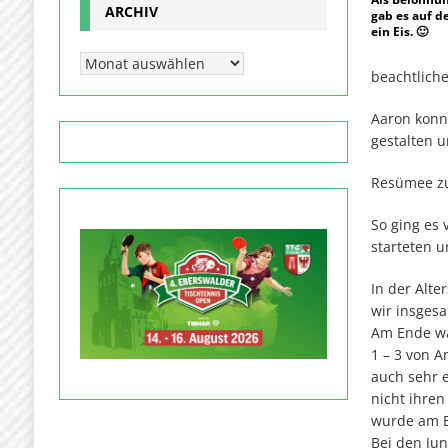
ARCHIV
gab es auf d
ein Eis. 🙂
beachtliche
Aaron konn
gestalten 
Resümee zu
So ging es 
starteten u
In der Alte
wir insgesa
Am Ende wa
1 – 3 von A
auch sehr e
nicht ihren
wurde am E
Bei den Ju