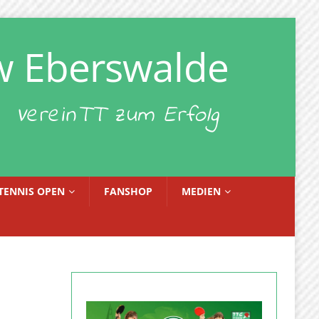
w Eberswalde
VereinTT zum Erfolg
TENNIS OPEN
FANSHOP
MEDIEN