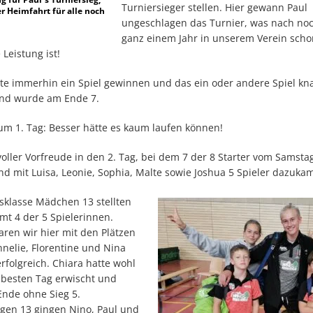
Turniersieger stellen. Hier gewann Paul
er Heimfahrt für alle noch
ungeschlagen das Turnier, was nach noc
ganz einem Jahr in unserem Verein scho
 Leistung ist!
te immerhin ein Spiel gewinnen und das ein oder andere Spiel kn
und wurde am Ende 7.
m 1. Tag: Besser hätte es kaum laufen können!
voller Vorfreude in den 2. Tag, bei dem 7 der 8 Starter vom Samsta
nd mit Luisa, Leonie, Sophia, Malte sowie Joshua 5 Spieler dazuka
rsklasse Mädchen 13 stellten
mt 4 der 5 Spielerinnen.
ren wir hier mit den Plätzen
nnelie, Florentine und Nina
rfolgreich. Chiara hatte wohl
 besten Tag erwischt und
nde ohne Sieg 5.
ngen 13 gingen Nino, Paul und