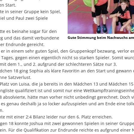
n Start.
e in seiner Gruppe kein Spiel,
iel und Paul zwei Spiele
tte es beinahe sogar für den
g und das damit verbundene
Gute Stimmung beim Nachwuchs am 
der Endrunde gereicht.
er in einem sehr guten Spiel, den Gruppenkopf bezwang, verlor er
s Tages, gegen einen eigentlich nicht so starken Spieler. Somit wur
 mit dem 1., und 2. aufgrund der schlechteren Sätze nur 3.
chen 18 ging Sophia als klare Favoritin an den Start und gewann 
hne Satzverlust.
Platz von Luisa, die ja bereits in den Mädchen 13 und Mädchen 15 
gliste qualifiziert ist und somit nur eine Wettkampftrainingseinhe
absolvierte, hätte man vorher nicht unbedingt gerechnet. Doch vi
e es genau deshalb ja so locker aufzuspielen und am Ende eine tolle
n.
te mit einer 2:4 Bilanz leider nur den 6. Platz erreichen.
ngen 18 konnte Joshua mit zwei gewonnen Spielen in seiner Grupp
ein. Für die Qualifikation zur Endrunde reichte es aufgrund einer 