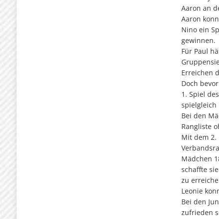
Aaron an de
Aaron konnt
Nino ein Sp
gewinnen.
Für Paul hä
Gruppensie
Erreichen 
Doch bevor 
1. Spiel de
spielgleich
Bei den Mäd
Rangliste o
Mit dem 2. 
Verbandsran
Mädchen 18 
schaffte si
zu erreiche
Leonie konn
Bei den Ju
zufrieden s