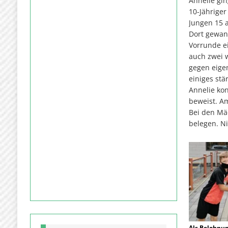
Annelie gin
10-Jähriger
Jungen 15 a
Dort gewan
Vorrunde e
auch zwei 
gegen eige
einiges stä
Annelie kon
beweist. Am
Bei den Mäd
belegen. N
Als Belohnun