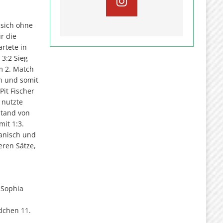
sich ohne
ür die
rtete in
3:2 Sieg
m 2. Match
h und somit
Pit Fischer
 nutzte
Stand von
mit 1:3.
Hanisch und
eren Sätze,
 Sophia
dchen 11.