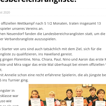
st 2020
 offiziellen Wettkampf nach 5 1/2 Monaten, traten insgesamt 13
pieler unseres Vereins an.
hen Neuendorf fanden die Landesbereichsranglisten statt, um die 
der Verbandsrangliste auszuspielen.
 Starter von uns sind auch tatsächlich mit dem Ziel, sich für die
gliste zu qualifizieren, ins Havelland gereist.
gingen Florentine, Nina, Chiara, Paul, Nino und Aaron das erste 
iste und Mira sogar das erste Mal überhaupt bei einem offiziellen
t.
t Annelie schon eine recht erfahrene Spielerin, die als Jüngste b
 ins Turnier ging.
üngster in
rsklasse war
uso wie