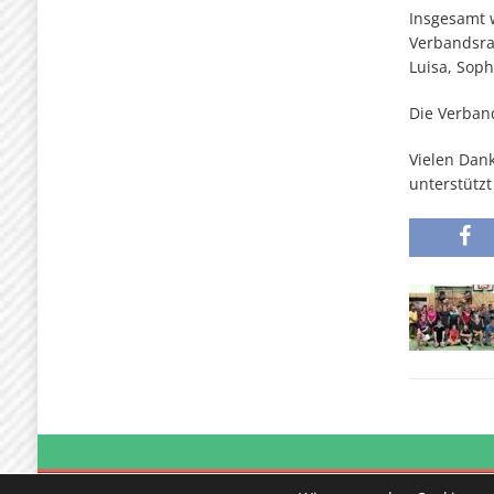
Insgesamt w
Verbandsran
Luisa, Soph
Die Verband
Vielen Dank
unterstütz
Copyright © 2020 | TTC Finow Eberswalde