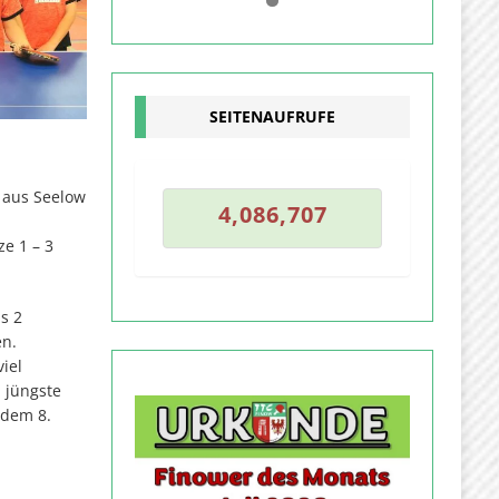
0
1
SEITENAUFRUFE
6
e aus Seelow
4
,
0
8
6
,
7
0
7
4
,
0
8
6
,
7
0
e 1 – 3
s 2
en.
iel
d jüngste
 dem 8.
n