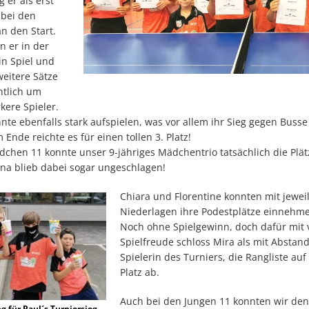
g er als erst
 bei den
n den Start.
n er in der
in Spiel und
weitere Sätze
ntlich um
rkere Spieler.
nte ebenfalls stark aufspielen, was vor allem ihr Sieg gegen Buss
 Ende reichte es für einen tollen 3. Platz!
chen 11 konnte unser 9-jähriges Mädchentrio tatsächlich die Plätz
ina blieb dabei sogar ungeschlagen!
Chiara und Florentine konnten mit jeweil
Niederlagen ihre Podestplätze einnehm
Noch ohne Spielgewinn, doch dafür mit v
Spielfreude schloss Mira als mit Abstan
Spielerin des Turniers, die Rangliste auf
Platz ab.
Auch bei den Jungen 11 konnten wir de
g für Paul´s Turniersieg,