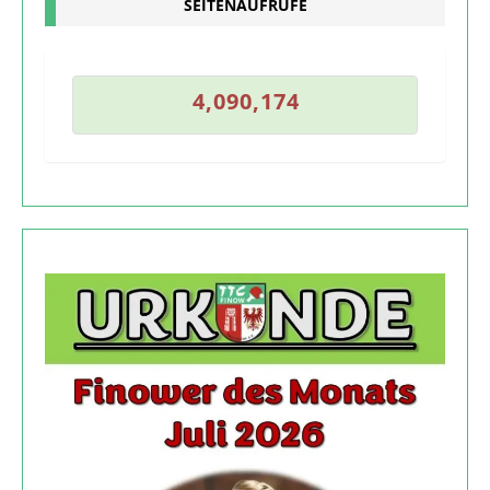
SEITENAUFRUFE
3
4
,
0
9
0
,
1
7
4
4
,
0
9
0
,
1
7