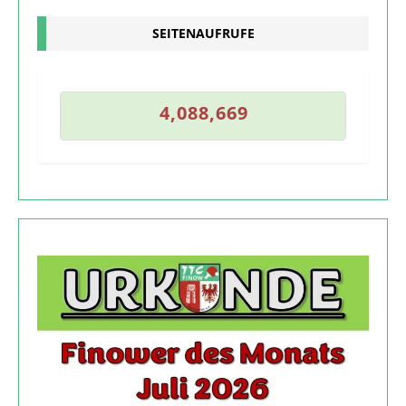
SEITENAUFRUFE
8
4
,
0
8
8
,
6
6
9
4
,
0
8
8
,
6
6