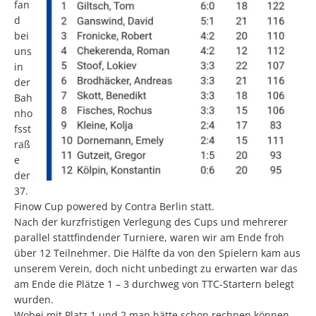
fan
d
bei
uns
in
der
Bah
nho
fsst
raß
e
der
37.
Finow Cup powered by Contra Berlin statt.
Nach der kurzfristigen Verlegung des Cups und mehrerer
parallel stattfindender Turniere, waren wir am Ende froh
über 12 Teilnehmer. Die Hälfte da von den Spielern kam aus
unserem Verein, doch nicht unbedingt zu erwarten war das
am Ende die Plätze 1 – 3 durchweg von TTC-Startern belegt
wurden.
Wobei mit Platz 1 und 2 man hätte schon rechnen können,