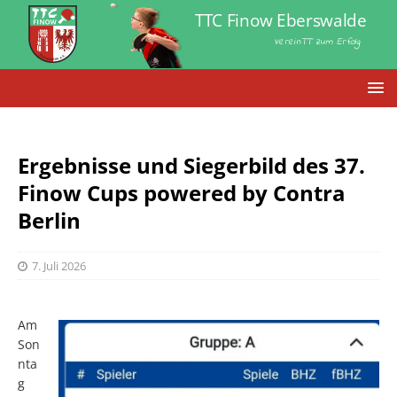
TTC Finow Eberswalde
VereinTT zum Erfolg
Ergebnisse und Siegerbild des 37.
Finow Cups powered by Contra
Berlin
7. Juli 2026
Am
Son
nta
g