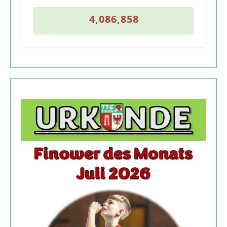
7
4
,
0
8
6
,
8
5
8
4
,
0
8
6
,
8
5