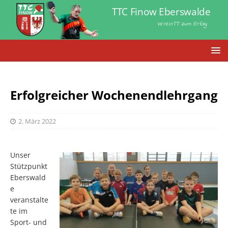
TTC Finow Eberswalde
VereinTT zum Erfolg
Erfolgreicher Wochenendlehrgang
2. März 2022
Unser
Stützpunkt
Eberswald
e
veranstalte
te im
Sport- und