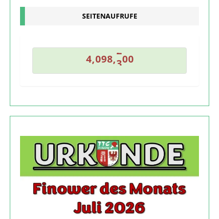
SEITENAUFRUFE
9
9
2
4
,
0
9
8
,
0
0
3
4
,
0
9
8
,