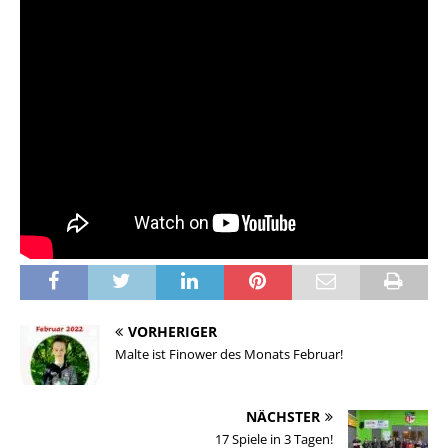
VORHERIGER
Malte ist Finower des Monats Februar!
NÄCHSTER
17 Spiele in 3 Tagen!