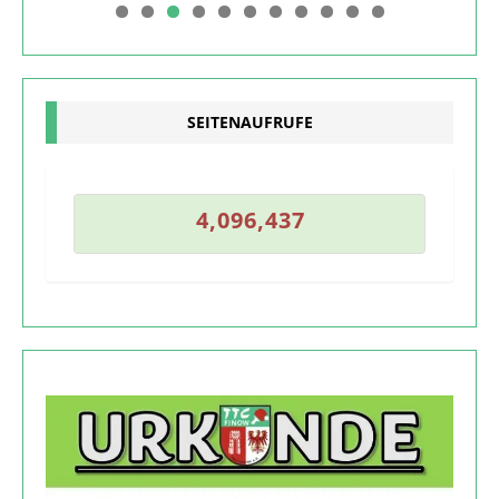
0
1
SEITENAUFRUFE
6
4
,
0
9
6
,
4
3
7
4
,
0
9
6
,
4
3