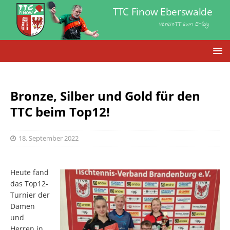
TTC Finow Eberswalde
VereinTT zum Erfolg
Bronze, Silber und Gold für den
TTC beim Top12!
18. September 2022
Heute fand
das Top12-
Turnier der
Damen
und
Herren in