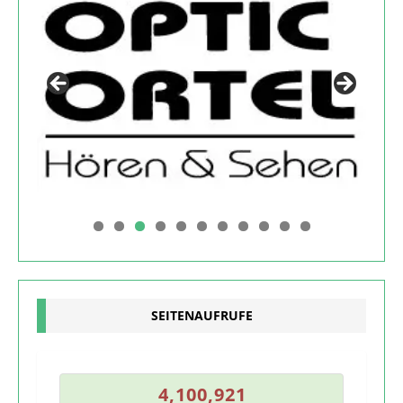
0
1
SEITENAUFRUFE
0
4
,
1
0
0
,
9
2
1