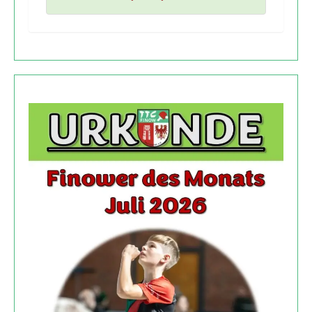
4
,
1
0
0
,
9
2