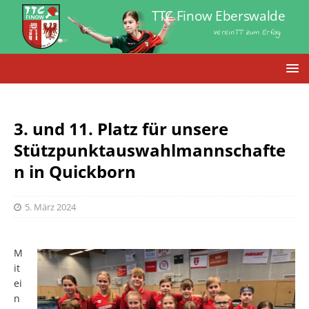
TTC Finow Eberswalde
VereinTT zum Erfolg
3. und 11. Platz für unsere
Stützpunktauswahlmannschafte
n in Quickborn
5. März 2024
M
it
ei
n