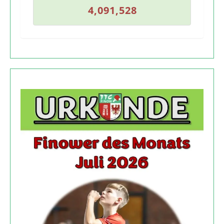
4
,
0
9
1
,
5
2
8
4
,
0
9
1
,
5
2