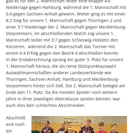
gab es für den 2. Mannschaft leider eine knappe 4:6
Niederlage gegen Hamburg, während die 1. Mannschaft mit
6:4 gegen Sachsen-Anhalt gewann. Weiter ging es mit einen
8:2 Sieg für unsere 1. Mannschaft gegen Thüringen 2 und
einer 3:7 Niederlage der 2. Mannschaft gegen Mecklenburg-
Vorpommern. Im abschließenden Match zog unsere 1.
Mannschaft leider mit 3:7 gegen Schleswig-Holstein den
Kürzeren, während die 2. Mannschaft das Turnier mit
einem 6:4 Erfolg gegen den Bezirk 4 abschließen konnte.
In der Endabrechnung sprang ein guter 3. Platz für unsere
1. Mannschaft heraus, die als reine Stützpunktauswahl
Auswahlmannschaften anderer Landesverbände wie
Thüringen, Sachsen-Anhalt, Hamburg und Mecklenburg-
Vorpommern hinter sich ließ. Die 2. Mannschaft belegte am
Ende den 11. Platz. Da die meisten Spieler noch weitere
Jahre in ihrer jeweiligen Altersklasse spielen können, war
auch dies kein schlechtes Abschneiden.
Abschließ
end noch
ein