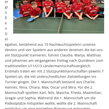
er
gr
o
ß
e
n
D
el
egation, bestehend aus 10 Nachwuchsspielern unseres
Vereins und vier Spielern aus anderen Vereinen die bei uns
am Stützpunkt trainieren, fuhren Claudia, Manja, Matthias
und Johannes am vergangenen Freitag nach Quickborn zum
traditionellen U11/U13 Ländermannschaftsvergleich.
Erstmals traten wir mit 2 Stützpunktmannschaften (jeweils 7
Spieler) an, die mit unterschiedlichen Zielstellungen ins
Turnier gingen. Die 1. Mannschaft bestand aus Charlie,
Hannes, Nina, Chiara, Max, Oscar und Mira. Für die 2.
Mannschaft spielten Karl, Nils, Mascha, Frieda, Maximilian,
Gregor und Sophia. Während die 1. Mannschaft um die
Podestplätze mitspielen wollte, wollte die 2. Mannschaft
möglichst um eine einstellige Platzierung mitspielen.