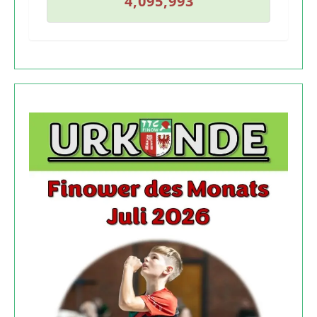
4
,
0
9
5
,
9
9
3
4
,
0
9
5
,
9
9