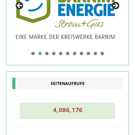
0
1
SEITENAUFRUFE
5
4
,
0
8
6
,
1
7
6
4
,
0
8
6
,
1
7