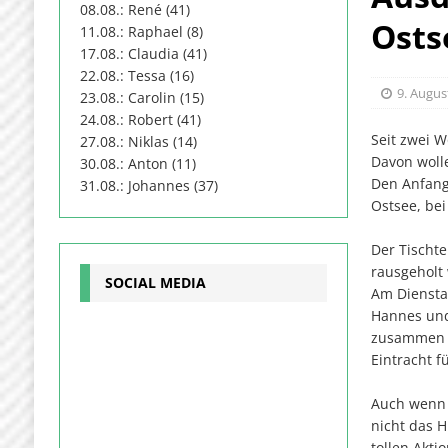
08.08.: René (41)
Osts
11.08.: Raphael (8)
17.08.: Claudia (41)
22.08.: Tessa (16)
9. Augus
23.08.: Carolin (15)
24.08.: Robert (41)
Seit zwei W
27.08.: Niklas (14)
Davon woll
30.08.: Anton (11)
Den Anfang 
31.08.: Johannes (37)
Ostsee, be
Der Tischte
rausgeholt
SOCIAL MEDIA
Am Dienstag
Hannes und
zusammen m
Eintracht f
Auch wenn u
nicht das 
tollen Akti