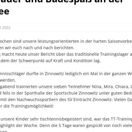
ee
t 2022
ochen sind unsere leistungsorientierten in der harten Saisonvorbe
en wir euch nach und nach berichten.
macht heute unser Bericht über das traditionelle Trainingslager 
i dem der Schwerpunkt auf Kraft und Kondition lag.
nnisschläger durfte in Zinnowitz lediglich ein Mal in der ganzen 
 werden.
abend trainierten unsere sieben Teilnehmer Nina, Mira, Chiara, L
 Nils in der Sporthalle der Sportschule Zinnowitz unter guten Be
it den Nachwuchssportlern des SV Eintracht Zinnowitz. Vielen Da
ür die Trainingsmöglichkeit!
nsere Kinder sehr tischtennisbegeistert sind, war das TT-Training
Highlight der Woche. Denn die 5 Tage waren gespickt von noch vie
onen.