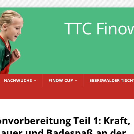
TTC Fino
NACHWUCHS
FINOW CUP
EBERSWALDER TISCH
onvorbereitung Teil 1: Kraft,
auer und Badespaß an der