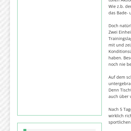
Wie z.b. d
das Bade- 
Doch natürl
Zwei Einhe
Trainingsl
mit und zei
Konditions
haben. Bes
noch nie b
Auf dem sc
untergebra
Denn Tischt
auch über v
Nach 5 Tage
wirklich r
sportliche