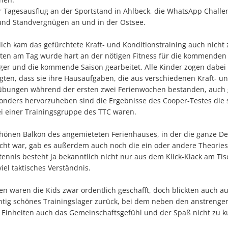
er Tagesausflug an der Sportstand in Ahlbeck, die WhatsApp Chall
und Standvergnügen an und in der Ostsee.
ich kam das gefürchtete Kraft- und Konditionstraining auch nicht 
iten am Tag wurde hart an der nötigen Fitness für die kommenden
ager und die kommende Saison gearbeitet. Alle Kinder zogen dabei
gten, dass sie ihre Hausaufgaben, die aus verschiedenen Kraft- u
übungen während der ersten zwei Ferienwochen bestanden, auch
onders hervorzuheben sind die Ergebnisse des Cooper-Testes die 
ei einer Trainingsgruppe des TTC waren.
hönen Balkon des angemieteten Ferienhauses, in der die ganze De
cht war, gab es außerdem auch noch die ein oder andere Theorie
ennis besteht ja bekanntlich nicht nur aus dem Klick-Klack am Ti
iel taktisches Verständnis.
n waren die Kids zwar ordentlich geschafft, doch blickten auch au
ichtig schönes Trainingslager zurück, bei dem neben den anstreng
n Einheiten auch das Gemeinschaftsgefühl und der Spaß nicht zu k