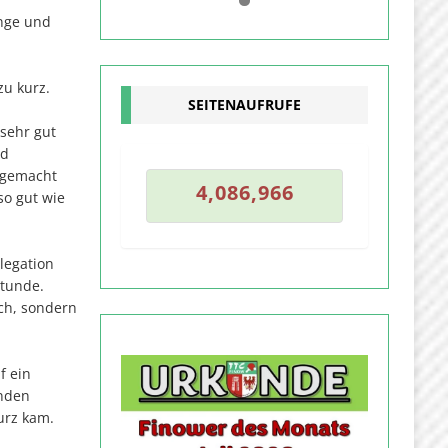
0
1
enge und
zu kurz.
SEITENAUFRUFE
 sehr gut
nd
5
 gemacht
4
,
0
8
6
,
9
6
6
so gut wie
4
,
0
8
6
,
9
6
legation
stunde.
sch, sondern
f ein
enden
urz kam.