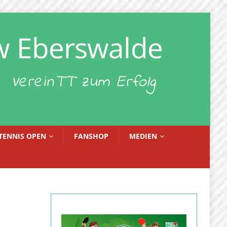
w Eberswalde
VereinTT zum Erfolg
TENNIS OPEN
FANSHOP
MEDIEN