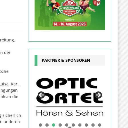
reitung.
an der
PARTNER & SPONSOREN
Woche
uisa, Karl,
dingungen
nk an die
 sicherlich
len anderen