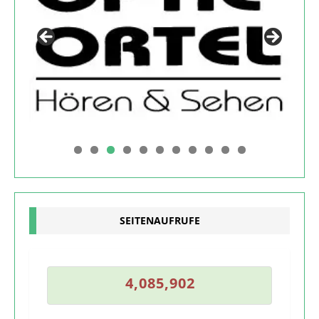
0
1
SEITENAUFRUFE
1
4
,
0
8
5
,
9
0
2
4
,
0
8
5
,
9
0