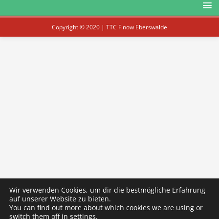
Copyright © 2020 | TTC Finow Eberswalde
Wir verwenden Cookies, um dir die bestmögliche Erfahrung
auf unserer Website zu bieten.
You can find out more about which cookies we are using or
switch them off in
settings
.