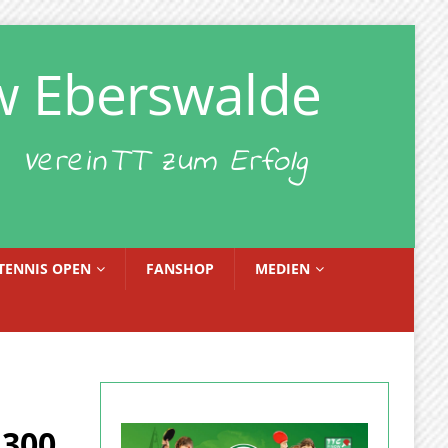
w Eberswalde
VereinTT zum Erfolg
TENNIS OPEN
FANSHOP
MEDIEN
 300