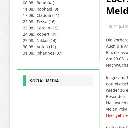
08.08.: René (41)
Meld
11.08.: Raphael (8)
17.08.: Claudia (41)
22.08.: Tessa (16)
29. Juli 
23.08.: Carolin (15)
24.08.: Robert (41)
Die Vorbere
27.08.: Niklas (14)
Auch die An
30.08.: Anton (11)
Einzelklass
31.08.: Johannes (37)
Am 29.08.,
Nachwuchs
Insgesamt 
SOCIAL MEDIA
optimistisc
wieder zu e
Besonders 
Nachwuchsk
vielen Poka
Hier geht 
Solltet ihr