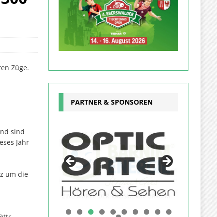
ten Züge.
PARTNER & SPONSOREN
und sind
eses Jahr
z um die
@ttc-