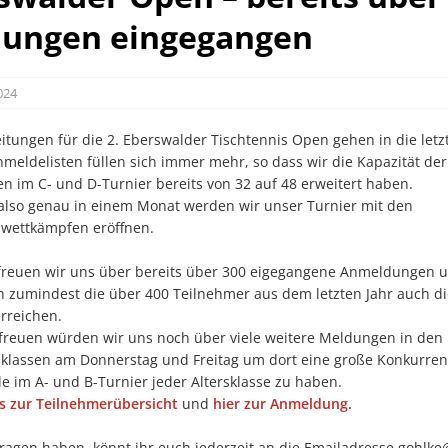
ungen eingegangen
2024
itungen für die 2. Eberswalder Tischtennis Open gehen in die letz
meldelisten füllen sich immer mehr, so dass wir die Kapazität der
en im C- und D-Turnier bereits von 32 auf 48 erweitert haben.
 also genau in einem Monat werden wir unser Turnier mit den
wettkämpfen eröffnen.
freuen wir uns über bereits über 300 eigegangene Anmeldungen 
h zumindest die über 400 Teilnehmer aus dem letzten Jahr auch di
rreichen.
freuen würden wir uns noch über viele weitere Meldungen in den
lassen am Donnerstag und Freitag um dort eine große Konkurren
le im A- und B-Turnier jeder Altersklasse zu haben.
es zur Teilnehmerübersicht
und
hier zur Anmeldung.
 Fragen haben, könnt ihr euch jederzeit an die Emailadresse
gohlke