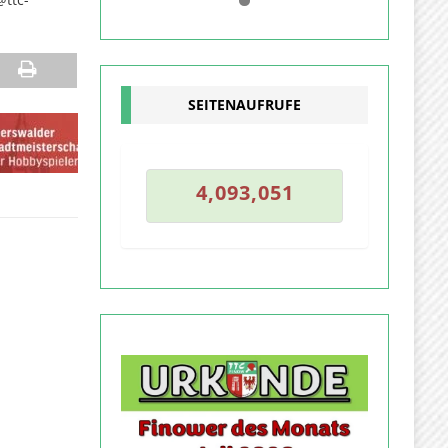
0
1
SEITENAUFRUFE
0
4
,
0
9
3
,
0
5
1
4
,
0
9
3
,
0
5