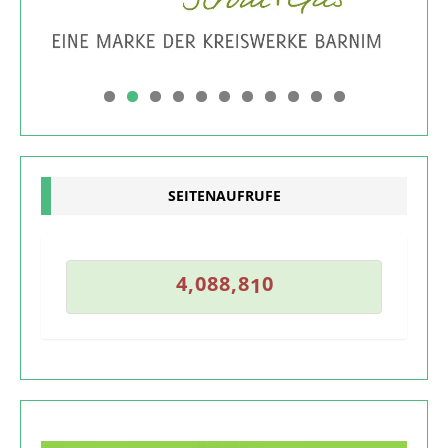
0
1
SEITENAUFRUFE
0
9
4
,
0
8
8
,
8
1
0
4
,
0
8
8
,
8