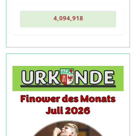
7
4
,
0
9
4
,
9
1
8
4
,
0
9
4
,
9
1