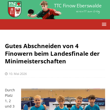
TTC Finow Eberswalde
VereinTT zum Erfolg
Gutes Abschneiden von 4
Finowern beim Landesfinale der
Minimeisterschaften
10. Mai 2026
Durch
Platz
1, 2
und 3