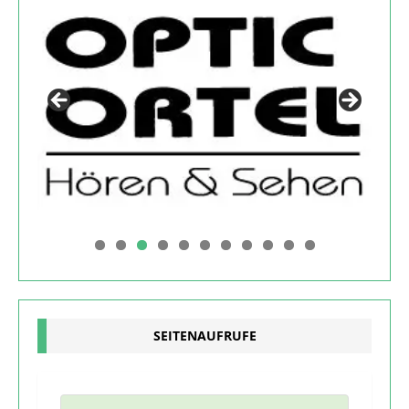
0
1
SEITENAUFRUFE
6
9