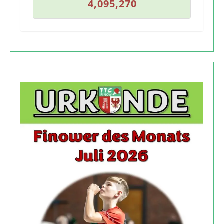
4
,
0
9
5
,
2
7
0
4
,
0
9
5
,
2