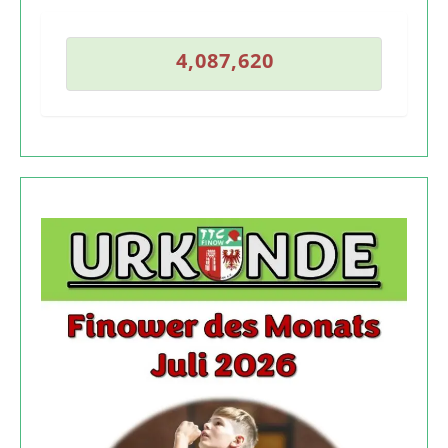
1
9
4
,
0
8
7
,
6
2
0
4
,
0
8
7
,
6