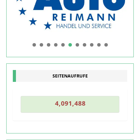
0
1
SEITENAUFRUFE
7
4
,
0
9
1
,
4
8
8
4
,
0
9
1
,
4
8