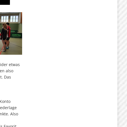
ider etwas
en also
t. Das
 Konto
iederlage
nkte. Also
s Favorit