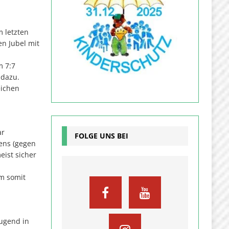
m letzten
en Jubel mit
m 7:7
 dazu.
eichen
ar
FOLGE UNS BEI
ens (gegen
eist sicher
am somit
Jugend in