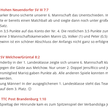
 Hohen Neuendorfer SV III 7:7
tarker Bruno sicherte unserer 6. Mannschaft das Unentschieden. I
te er bereits einen Matchball ab und siegte dann noch unter groß
 Satz.
n 3,5 Punkte auf das Konto der Nr. 4. Die restlichen 3,5 Punkte zu
eine 3 Mannschaftskameraden Manni (2), Volker (1) und Peter (0,5)
winn ist ein schöner Abschluss der Anfangs nicht ganz so erfolgr
– SV Melchow/Grüntal 8:2
derby in der 1. Landesklasse zeigte sich unsere 6. Mannschaft kl
gegen die Gäste aus Melchow. Nur unser 2. Doppel Jens/Rico und J
nsmitglied Mario) gaben Punkte ab. Alle anderen Spiele konnten m
werden.
stung Männer! In der ausgeglichenen 1. Landesklasse steht das Te
uf dem 3. Platz. 🙂
 – TTC Post Brandenburg 1:10
 Spieltag der Hinrunde kam es zum Spitzenspiel der Verbandsliga 