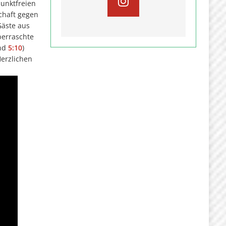
punktfreien
chaft gegen
Gäste aus
berraschte
und
5:10
)
Herzlichen