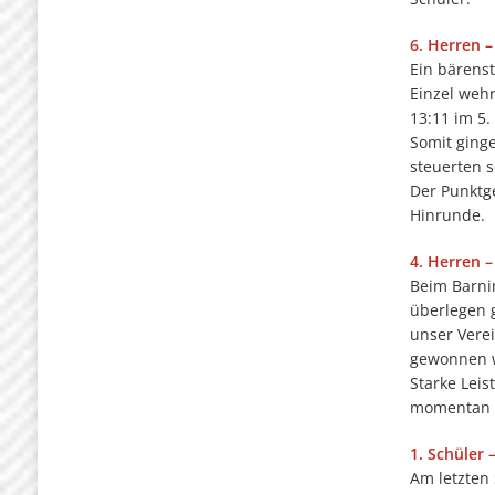
6. Herren –
Ein bärens
Einzel wehr
13:11 im 5.
Somit ginge
steuerten s
Der Punktge
Hinrunde.
4. Herren 
Beim Barnim
überlegen 
unser Verei
gewonnen 
Starke Lei
momentan a
1. Schüler
Am letzten