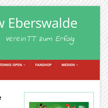
w Eberswalde
VereinTT zum Erfolg
TENNIS OPEN
FANSHOP
MEDIEN
e