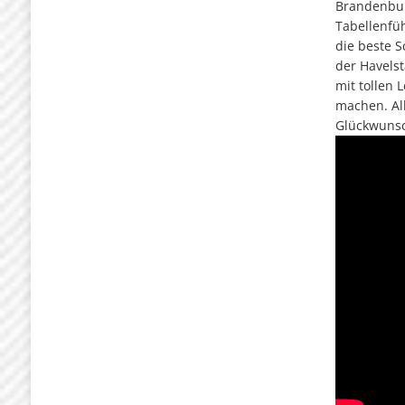
Brandenbur
Tabellenfü
die beste S
der Havels
mit tollen
machen. Al
Glückwunsc