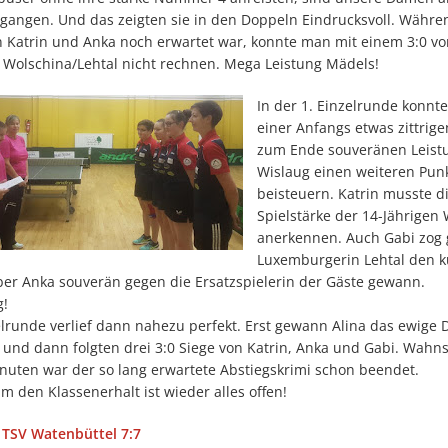
egangen. Und das zeigten sie in den Doppeln Eindrucksvoll. Währe
on Katrin und Anka noch erwartet war, konnte man mit einem 3:0 vo
 Wolschina/Lehtal nicht rechnen. Mega Leistung Mädels!
In der 1. Einzelrunde konnte
einer Anfangs etwas zittrige
zum Ende souveränen Leist
Wislaug einen weiteren Pun
beisteuern. Katrin musste d
Spielstärke der 14-Jährigen
anerkennen. Auch Gabi zog 
Luxemburgerin Lehtal den k
er Anka souverän gegen die Ersatzspielerin der Gäste gewann.
g!
elrunde verlief dann nahezu perfekt. Erst gewann Alina das ewige 
2 und dann folgten drei 3:0 Siege von Katrin, Anka und Gabi. Wahns
nuten war der so lang erwartete Abstiegskrimi schon beendet.
 den Klassenerhalt ist wieder alles offen!
 TSV Watenbüttel 7:7