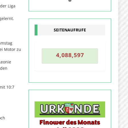
0
1
der Liga
gelernt.
SEITENAUFRUFE
amstag
6
ei Motor zu
4
,
0
8
8
,
5
9
7
4
,
0
8
8
,
5
9
Leonie
 den
mit 10:7
och