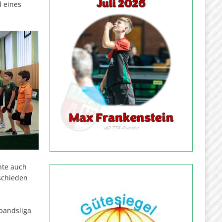
d eines
nte auch
schieden
rbandsliga