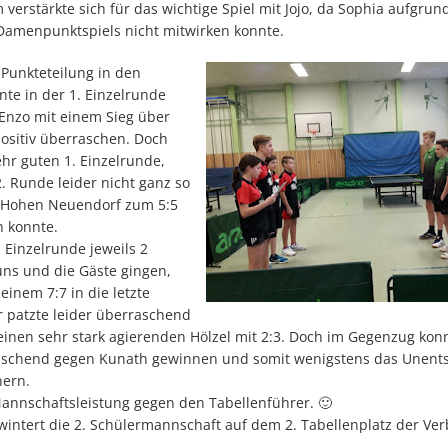
verstärkte sich für das wichtige Spiel mit Jojo, da Sophia aufgrun
 Damenpunktspiels nicht mitwirken konnte.
 Punkteteilung in den
te in der 1. Einzelrunde
Enzo mit einem Sieg über
positiv überraschen. Doch
hr guten 1. Einzelrunde,
 2. Runde leider nicht ganz so
s Hohen Neuendorf zum 5:5
n konnte.
. Einzelrunde jeweils 2
uns und die Gäste gingen,
 einem 7:7 in die letzte
r patzte leider überraschend
einen sehr stark agierenden Hölzel mit 2:3. Doch im Gegenzug kon
schend gegen Kunath gewinnen und somit wenigstens das Unent
hern.
Mannschaftsleistung gegen den Tabellenführer. 🙂
wintert die 2. Schülermannschaft auf dem 2. Tabellenplatz der Ve