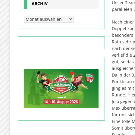
Unser Team 
ARCHIV
parallelen
Nach einer
Doppel konn
besonders 
Rath sehr 
nach der se
verlief die
gut, so da
ausgleiche
Da in der 3
Punkte an 
ging es mit
Runde. Hie
Jojo gegen 
Max überra
für uns sic
Eine tolle 
Somit über
Schüler.