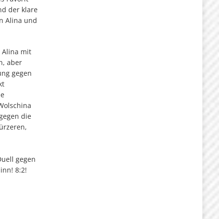
nd der klare
n Alina und
 Alina mit
n, aber
ung gegen
kt
ie
 Wolschina
gegen die
ürzeren,
Duell gegen
inn! 8:2!