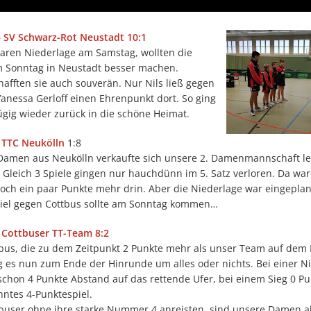
 – SV Schwarz-Rot Neustadt 10:1
laren Niederlage am Samstag, wollten die
m Sonntag in Neustadt besser machen.
afften sie auch souverän. Nur Nils ließ gegen
Vanessa Gerloff einen Ehrenpunkt dort. So ging
zügig wieder zurück in die schöne Heimat.
 TTC Neukölln
1:8
Damen aus Neukölln verkaufte sich unsere 2. Damenmannschaft le
 Gleich 3 Spiele gingen nur hauchdünn im 5. Satz verloren. Da war
och ein paar Punkte mehr drin. Aber die Niederlage war eingeplan
piel gegen Cottbus sollte am Sonntag kommen…
 Cottbuser TT-Team 8:2
bus, die zu dem Zeitpunkt 2 Punkte mehr als unser Team auf dem
g es nun zum Ende der Hinrunde um alles oder nichts. Bei einer N
chon 4 Punkte Abstand auf das rettende Ufer, bei einem Sieg 0 Pu
nntes 4-Punktespiel.
tbuser ohne ihre starke Nummer 4 anreisten, sind unsere Damen al