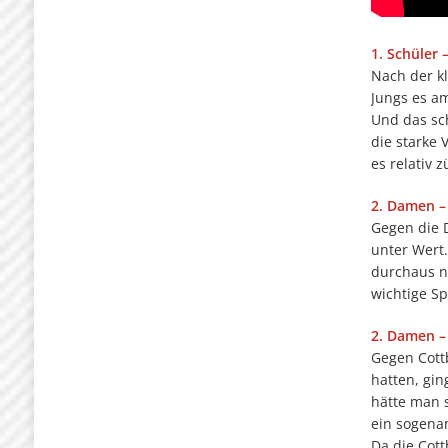
1. Schüler
Nach der k
Jungs es a
Und das sch
die starke 
es relativ 
2. Damen –
Gegen die 
unter Wert.
durchaus n
wichtige S
2. Damen –
Gegen Cott
hatten, gin
hätte man s
ein sogena
Da die Cot