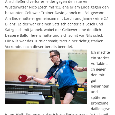
Anschließend verlor er leider gegen den starken
Wusterwitzer Nico Losch mit 1:3, ehe er am Ende gegen den
bekannten Geltower Trainer David Jannek mit 3:1 gewann.
Am Ende hatte er gemeinsam mit Losch und Jannek eine 2:1
Bilanz. Leider war er einen Satz schlechter als Losch und
Satzgleich mit Jannek, wobei der Geltower eine deutlich
bessere Balldifferenz hatte und sich somit vor Nils schob.
Für Nils war das Turnier somit, trotz einer richtig starken
Vorrunde, nach dieser bereits beendet.
Ich machte
ein starkes
Auftaktmat
ch gegen
den mir
gut
bekannten
und
späteren
Bronzeme
daillengew
inner Matti Bachmann, das ich am Ende etwas glücklich mit