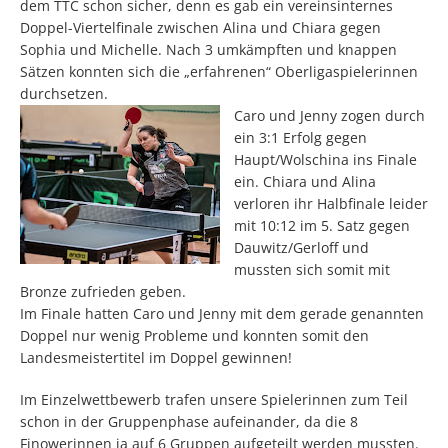
dem TTC schon sicher, denn es gab ein vereinsinternes
Doppel-Viertelfinale zwischen Alina und Chiara gegen
Sophia und Michelle. Nach 3 umkämpften und knappen
Sätzen konnten sich die „erfahrenen“ Oberligaspielerinnen
durchsetzen.
Caro und Jenny zogen durch
ein 3:1 Erfolg gegen
Haupt/Wolschina ins Finale
ein. Chiara und Alina
verloren ihr Halbfinale leider
mit 10:12 im 5. Satz gegen
Dauwitz/Gerloff und
mussten sich somit mit
Bronze zufrieden geben.
Im Finale hatten Caro und Jenny mit dem gerade genannten
Doppel nur wenig Probleme und konnten somit den
Landesmeistertitel im Doppel gewinnen!
Im Einzelwettbewerb trafen unsere Spielerinnen zum Teil
schon in der Gruppenphase aufeinander, da die 8
Finowerinnen ja auf 6 Gruppen aufgeteilt werden mussten.