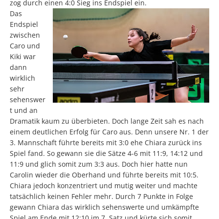
zog durch einen 4:0 Sieg ins Endspiel ein.
Das
Endspiel
zwischen
Caro und
Kiki war
dann
wirklich
sehr
sehenswer
t und an
Dramatik kaum zu überbieten. Doch lange Zeit sah es nach
einem deutlichen Erfolg für Caro aus. Denn unsere Nr. 1 der
3. Mannschaft führte bereits mit 3:0 ehe Chiara zurück ins
Spiel fand. So gewann sie die Sätze 4-6 mit 11:9, 14:12 und
11:9 und glich somit zum 3:3 aus. Doch hier hatte nun
Carolin wieder die Oberhand und führte bereits mit 10:5.
Chiara jedoch konzentriert und mutig weiter und machte
tatsächlich keinen Fehler mehr. Durch 7 Punkte in Folge
gewann Chiara das wirklich sehenswerte und umkämpfte
Spiel am Ende mit 12:10 im 7. Satz und kürte sich somit