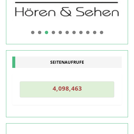
0
1
SEITENAUFRUFE
2
4
,
0
9
8
,
4
6
3
4
,
0
9
8
,
4
6