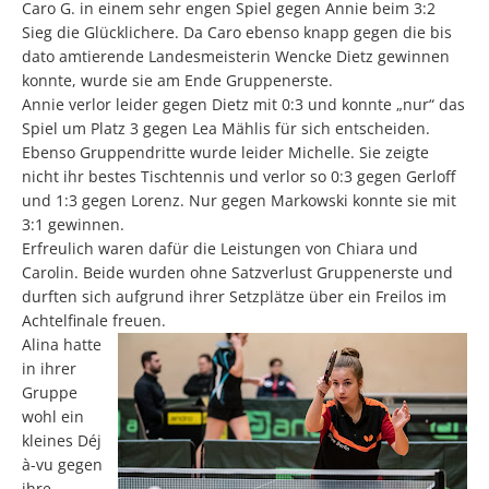
Caro G. in einem sehr engen Spiel gegen Annie beim 3:2
Sieg die Glücklichere. Da Caro ebenso knapp gegen die bis
dato amtierende Landesmeisterin Wencke Dietz gewinnen
konnte, wurde sie am Ende Gruppenerste.
Annie verlor leider gegen Dietz mit 0:3 und konnte „nur“ das
Spiel um Platz 3 gegen Lea Mählis für sich entscheiden.
Ebenso Gruppendritte wurde leider Michelle. Sie zeigte
nicht ihr bestes Tischtennis und verlor so 0:3 gegen Gerloff
und 1:3 gegen Lorenz. Nur gegen Markowski konnte sie mit
3:1 gewinnen.
Erfreulich waren dafür die Leistungen von Chiara und
Carolin. Beide wurden ohne Satzverlust Gruppenerste und
durften sich aufgrund ihrer Setzplätze über ein Freilos im
Achtelfinale freuen.
Alina hatte
in ihrer
Gruppe
wohl ein
kleines Déj
à-vu gegen
ihre