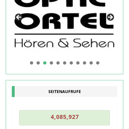
0
1
SEITENAUFRUFE
6
4
,
0
8
5
,
9
2
7
4
,
0
8
5
,
9
2