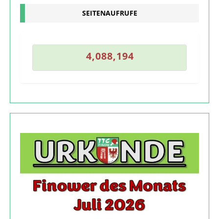
SEITENAUFRUFE
3
4
,
0
8
8
,
1
9
4
4
,
0
8
8
,
1
9