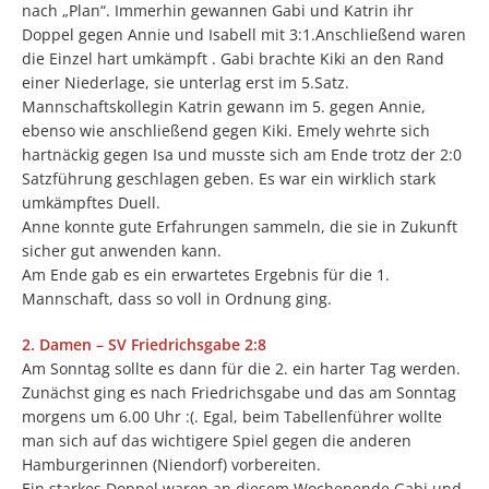
nach „Plan“. Immerhin gewannen Gabi und Katrin ihr
Doppel gegen Annie und Isabell mit 3:1.Anschließend waren
die Einzel hart umkämpft . Gabi brachte Kiki an den Rand
einer Niederlage, sie unterlag erst im 5.Satz.
Mannschaftskollegin Katrin gewann im 5. gegen Annie,
ebenso wie anschließend gegen Kiki. Emely wehrte sich
hartnäckig gegen Isa und musste sich am Ende trotz der 2:0
Satzführung geschlagen geben. Es war ein wirklich stark
umkämpftes Duell.
Anne konnte gute Erfahrungen sammeln, die sie in Zukunft
sicher gut anwenden kann.
Am Ende gab es ein erwartetes Ergebnis für die 1.
Mannschaft, dass so voll in Ordnung ging.
2. Damen – SV Friedrichsgabe 2:8
Am Sonntag sollte es dann für die 2. ein harter Tag werden.
Zunächst ging es nach Friedrichsgabe und das am Sonntag
morgens um 6.00 Uhr :(. Egal, beim Tabellenführer wollte
man sich auf das wichtigere Spiel gegen die anderen
Hamburgerinnen (Niendorf) vorbereiten.
Ein starkes Doppel waren an diesem Wochenende Gabi und