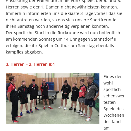
Auslastung der Hallen durch die Punktspiele, der 4. und 6.
Herren sowie der 1. Damen nicht gewährleisten konnten.
Immerhin informierten uns die Gäste 3 Tage vorher das sie
nicht antreten werden, so das sich unsere Sportfreunde
ihren Samstag noch anderweitig verplanen konnten.
Der sportliche Start in die Rückrunde wird nun hoffentlich
am kommenden Sonntag um 14 Uhr gegen Stahnsdorf II
erfolgen, die ihr Spiel in Cottbus am Samstag ebenfalls
kampflos abgaben.
3. Herren – 2. Herren 8:4
Eines der
wohl
sportlich
sehenswer
testen
Spiele des
Wochenen
des fand
am