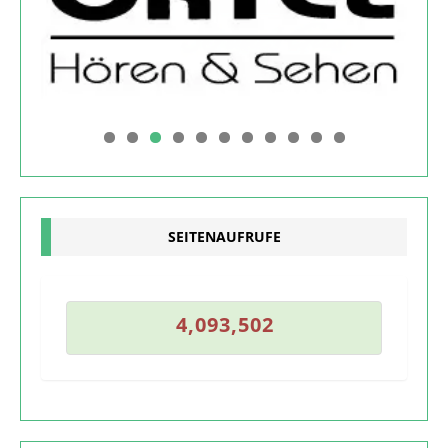
0
1
SEITENAUFRUFE
1
4
,
0
9
3
,
5
0
2
4
,
0
9
3
,
5
0