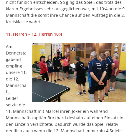
nicht für sich entscheiden. So ging das Spiel, das trotz des
klaren Ergebnisses sehr ausgeglichen war, mit 10:4 an die 9.
Mannschaft die somit ihre Chance auf den Aufstieg in die 2.
Kreisklasse wahrt.
11. Herren – 12. Herren 10:4
Am
Donnersta
gabend
empfing
unsere 11.
die 12.
Mannscha
ft.
Leider
setzte die
11. Mannschaft mit Marcel ihren Joker ein während
Mannschaftskapitän Burkhard deshalb auf einen Einsatz in
den Einzeln verzichtete. Dadurch wurde das Spiel relativ
deutlich auch wenn die 12. Mannschaft immerhin 4 Spiele