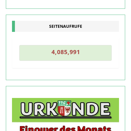
0
1
SEITENAUFRUFE
0
4
,
0
8
5
,
9
9
1
4
,
0
8
5
,
9
9