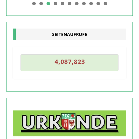
0
1
SEITENAUFRUFE
2
4
,
0
8
7
,
8
2
3
4
,
0
8
7
,
8
2