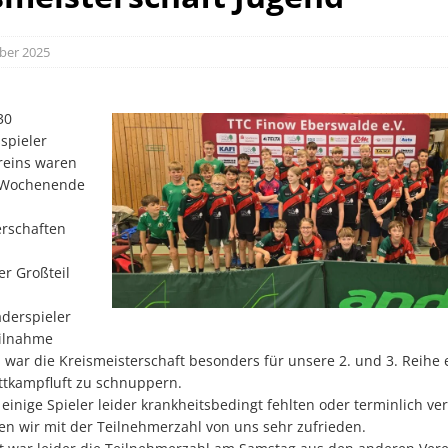
ber 2025
30
spieler
reins waren
 Wochenende
erschaften
r Großteil
aderspieler
eilnahme
, war die Kreismeisterschaft besonders für unsere 2. und 3. Reihe 
tkampfluft zu schnuppern.
inige Spieler leider krankheitsbedingt fehlten oder terminlich ve
en wir mit der Teilnehmerzahl von uns sehr zufrieden.