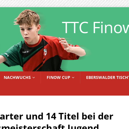
TTC Fino
NACHWUCHS
FINOW CUP
EBERSWALDER TISCH
arter und 14 Titel bei der
smeisterschaft Jugend