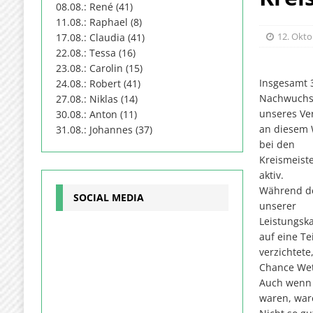
08.08.: René (41)
11.08.: Raphael (8)
12. Okto
17.08.: Claudia (41)
22.08.: Tessa (16)
23.08.: Carolin (15)
Insgesamt 
24.08.: Robert (41)
Nachwuchs
27.08.: Niklas (14)
unseres Ve
30.08.: Anton (11)
an diesem
31.08.: Johannes (37)
bei den
Kreismeist
aktiv.
Während de
SOCIAL MEDIA
unserer
Leistungsk
auf eine T
verzichtete
Chance Wet
Auch wenn e
waren, war