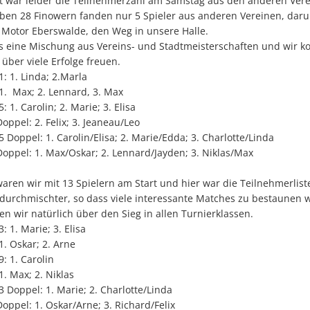
ut war leider die Teilnehmerzahl am Samstag aus den anderen Ver
ben 28 Finowern fanden nur 5 Spieler aus anderen Vereinen, daru
n Motor Eberswalde, den Weg in unsere Halle.
s eine Mischung aus Vereins- und Stadtmeisterschaften und wir k
g über viele Erfolge freuen.
: 1. Linda; 2.Marla
1. Max; 2. Lennard, 3. Max
 1. Carolin; 2. Marie; 3. Elisa
oppel: 2. Felix; 3. Jeaneau/Leo
Doppel: 1. Carolin/Elisa; 2. Marie/Edda; 3. Charlotte/Linda
oppel: 1. Max/Oskar; 2. Lennard/Jayden; 3. Niklas/Max
aren wir mit 13 Spielern am Start und hier war die Teilnehmerlis
 durchmischter, so dass viele interessante Matches zu bestaunen 
en wir natürlich über den Sieg in allen Turnierklassen.
 1. Marie; 3. Elisa
1. Oskar; 2. Arne
: 1. Carolin
1. Max; 2. Niklas
Doppel: 1. Marie; 2. Charlotte/Linda
oppel: 1. Oskar/Arne; 3. Richard/Felix