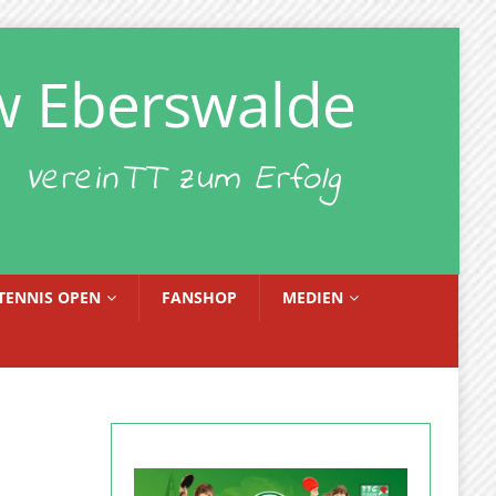
w Eberswalde
VereinTT zum Erfolg
TENNIS OPEN
FANSHOP
MEDIEN