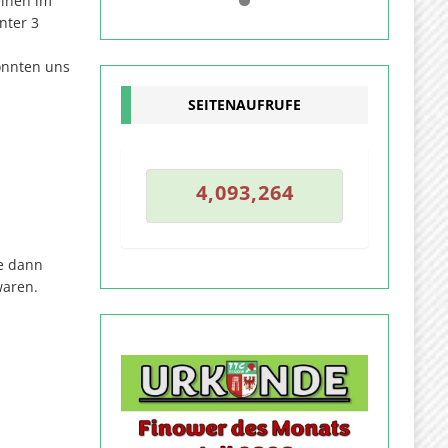
einen im
0
1
nter 3
onnten uns
SEITENAUFRUFE
3
4
,
0
9
3
,
2
6
4
4
,
0
9
3
,
2
6
te dann
waren.