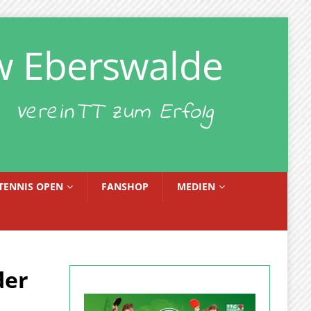
w Eberswalde
VereinTT zum Erfolg
TENNIS OPEN
FANSHOP
MEDIEN
der