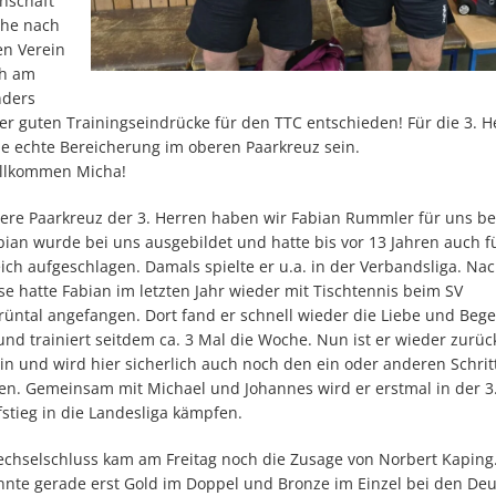
nschaft
che nach
n Verein
ch am
nders
r guten Trainingseindrücke für den TTC entschieden! Für die 3. H
ne echte Bereicherung im oberen Paarkreuz sein.
illkommen Micha!
tere Paarkreuz der 3. Herren haben wir Fabian Rummler für uns be
ian wurde bei uns ausgebildet und hatte bis vor 13 Jahren auch f
ch aufgeschlagen. Damals spielte er u.a. in der Verbandsliga. Nac
e hatte Fabian im letzten Jahr wieder mit Tischtennis beim SV
üntal angefangen. Dort fand er schnell wieder die Liebe und Bege
nd trainiert seitdem ca. 3 Mal die Woche. Nun ist er wieder zurüc
n und wird hier sicherlich auch noch den ein oder anderen Schrit
n. Gemeinsam mit Michael und Johannes wird er erstmal in der 3
stieg in die Landesliga kämpfen.
echselschluss kam am Freitag noch die Zusage von Norbert Kaping
onnte gerade erst Gold im Doppel und Bronze im Einzel bei den De