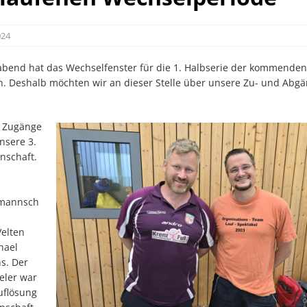
024
abend hat das Wechselfenster für die 1. Halbserie der kommenden
n. Deshalb möchten wir an dieser Stelle über unsere Zu- und Abg
.
e Zugänge
sere 3.
nschaft.
amannsch
Velten
hael
s. Der
eler war
uflösung