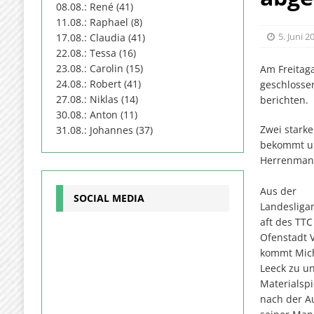
08.08.: René (41)
11.08.: Raphael (8)
5. Juni 2
17.08.: Claudia (41)
22.08.: Tessa (16)
23.08.: Carolin (15)
Am Freitag
24.08.: Robert (41)
geschlosse
27.08.: Niklas (14)
berichten
30.08.: Anton (11)
Zwei stark
31.08.: Johannes (37)
bekommt un
Herrenman
Aus der
SOCIAL MEDIA
Landeslig
aft des TTC
Ofenstadt 
kommt Mic
Leeck zu un
Materialspi
nach der A