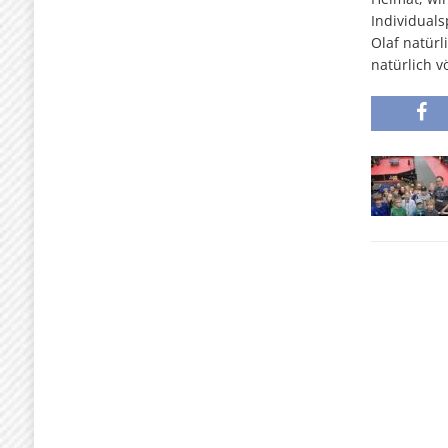
Individuals
Olaf natürl
natürlich v