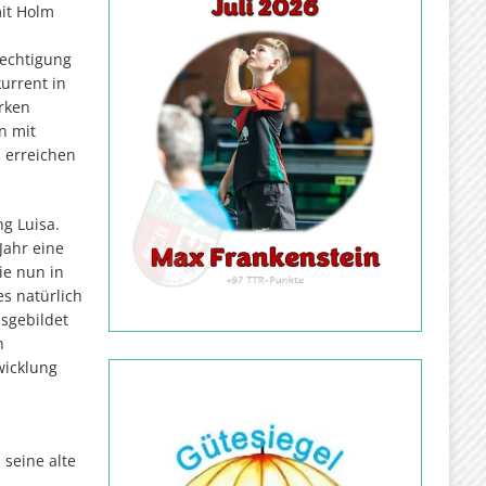
it Holm
rechtigung
kurrent in
arken
n mit
 erreichen
g Luisa.
Jahr eine
ie nun in
s natürlich
usgebildet
n
wicklung
seine alte