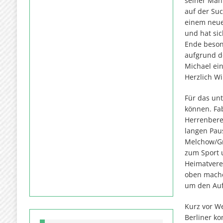
seiner Man
auf der Su
einem neue
und hat si
Ende beso
aufgrund de
Michael ei
Herzlich W
Für das un
können. Fab
Herrenberei
langen Paus
Melchow/Gr
zum Sport u
Heimatverei
oben mache
um den Auf
Kurz vor W
Berliner k