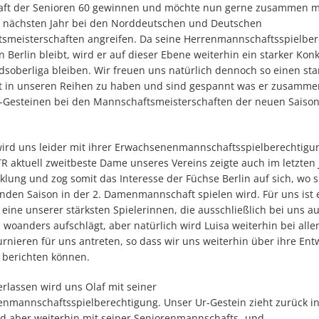
aft der Senioren 60 gewinnen und möchte nun gerne zusammen m
m nächsten Jahr bei den Norddeutschen und Deutschen
smeisterschaften angreifen. Da seine Herrenmannschaftsspielbe
in Berlin bleibt, wird er auf dieser Ebene weiterhin ein starker Kon
dsoberliga bleiben. Wir freuen uns natürlich dennoch so einen st
tzt in unseren Reihen zu haben und sind gespannt was er zusamme
-Gesteinen bei den Mannschaftsmeisterschaften der neuen Saison
wird uns leider mit ihrer Erwachsenenmannschaftsspielberechtigun
R aktuell zweitbeste Dame unseres Vereins zeigte auch im letzten 
cklung und zog somit das Interesse der Füchse Berlin auf sich, wo s
den Saison in der 2. Damenmannschaft spielen wird. Für uns ist e
eine unserer stärksten Spielerinnen, die ausschließlich bei uns a
woanders aufschlägt, aber natürlich wird Luisa weiterhin bei alle
urnieren für uns antreten, so dass wir uns weiterhin über ihre Ent
 berichten können.
erlassen wird uns Olaf mit seiner
nmannschaftsspielberechtigung. Unser Ur-Gestein zieht zurück in 
rd aber weiterhin mit seiner Seniorenmannschafts- und