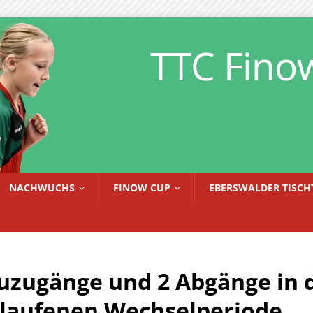
TTC Fino
NACHWUCHS
FINOW CUP
EBERSWALDER TISCH
uzugänge und 2 Abgänge in 
laufenen Wechselperiode