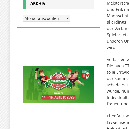
Meistersch
ARCHIV
und Erik i
Mannschaft
allerdings 
der Verban
Spieler je
unseren Ur
wird.
Verlassen 
Die nach TT
tolle Entwi
der kommen
schade das 
wurde, nun 
Individualt
freuen und
Ebenfalls v
Erwachsene
Heimat, wi