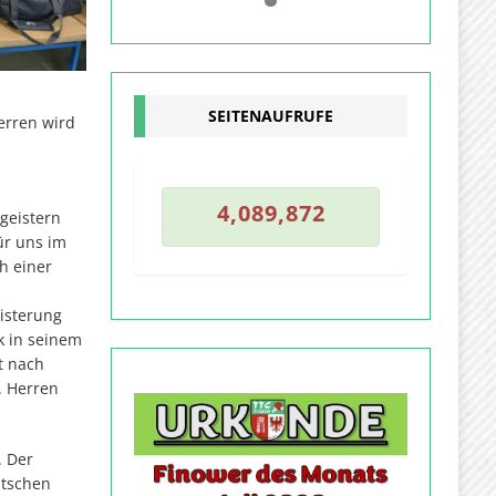
0
1
SEITENAUFRUFE
erren wird
1
4
,
0
8
9
,
8
7
2
geistern
4
,
0
8
9
,
8
7
ür uns im
h einer
isterung
k in seinem
t nach
. Herren
. Der
utschen