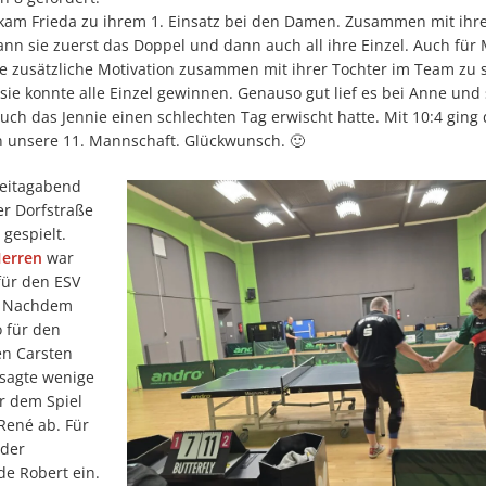
g kam Frieda zu ihrem 1. Einsatz bei den Damen. Zusammen mit ihr
nn sie zuerst das Doppel und dann auch all ihre Einzel. Auch für
ne zusätzliche Motivation zusammen mit ihrer Tochter im Team zu s
ie konnte alle Einzel gewinnen. Genauso gut lief es bei Anne und
uch das Jennie einen schlechten Tag erwischt hatte. Mit 10:4 ging
 unsere 11. Mannschaft. Glückwunsch. 🙂
eitagabend
er Dorfstraße
 gespielt.
Herren
war
für den ESV
. Nachdem
o für den
en Carsten
 sagte wenige
r dem Spiel
René ab. Für
 der
de Robert ein.