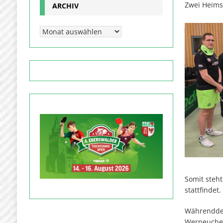
Zwei Heims
ARCHIV
Somit steh
stattfindet.
Währenddes
Werneuchen