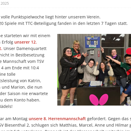
 2025
g volle Punktspielwoche liegt hinter unserem Verein.
0 Spiele mit TTC-Beteiligung fanden in den letzten 7 Tagen statt.
e starteten wir mit einem
n Erfolg
unserer 12.
t.
Unser Damenquartett
nicht in Bestbesetzung
e Mannschaft vom TSV
 4 am Ende mit 10:4
ine tolle
sleistung von Katrin,
n und Marion, die nun
 der Saison nie erwartete
au dem Konto haben.
Mädels!
war am Montag
unsere 8. Herrenmannschaft
gefordert. Gegen das 
V Biesenthal 2, schlugen sich Matthias, Marcel, Anne und Hilmar 