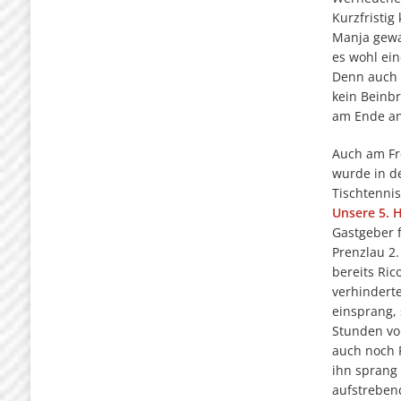
Kurzfristi
Manja gewa
es wohl ei
Denn auch s
kein Beinbr
am Ende an
Auch am Fr
wurde in d
Tischtennis
Unsere 5. 
Gastgeber 
Prenzlau 2
bereits Ric
verhindert
einsprang,
Stunden vo
auch noch 
ihn sprang
aufstreben