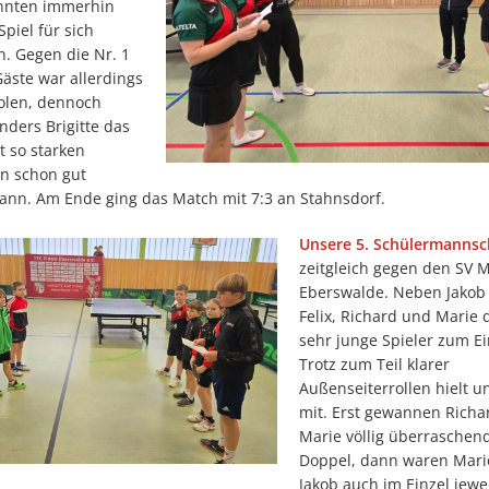
nnten immerhin
Spiel für sich
n. Gegen die Nr. 1
äste war allerdings
holen, dennoch
nders Brigitte das
t so starken
en schon gut
kann. Am Ende ging das Match mit 7:3 an Stahnsdorf.
Unsere 5. Schülermannsc
zeitgleich gegen den SV 
Eberswalde. Neben Jakob
Felix, Richard und Marie 
sehr junge Spieler zum Ei
Trotz zum Teil klarer
Außenseiterrollen hielt 
mit. Erst gewannen Richa
Marie völlig überraschend
Doppel, dann waren Marie
Jakob auch im Einzel jewe