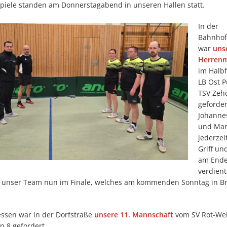
piele standen am Donnerstagabend in unseren Hallen statt.
In der
Bahnhof
war
uns
Herrenm
im Halbf
LB Ost 
TSV Zeh
geforder
Johanne
und Mar
jederzei
Griff u
am Ende 
verdient
t unser Team nun im Finale, welches am kommenden Sonntag in Br
sen war in der Dorfstraße
unsere 11. Mannschaft
vom SV Rot-We
 8 gefordert.