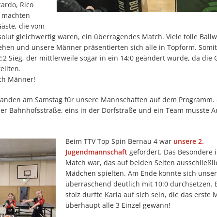
ardo, Rico
t machten
Gäste, die vom
olut gleichwertig waren, ein überragendes Match. Viele tolle Ball
ehen und unsere Männer präsentierten sich alle in Topform. Somi
:2 Sieg, der mittlerweile sogar in ein 14:0 geändert wurde, da die 
ellten.
ch Männer!
standen am Samstag für unsere Mannschaften auf dem Programm.
der Bahnhofsstraße, eins in der Dorfstraße und ein Team musste 
Beim TTV Top Spin Bernau 4 war
unsere 2.
Jugendmannschaft
gefordert. Das Besondere 
Match war, das auf beiden Seiten ausschließli
Mädchen spielten. Am Ende konnte sich unse
überraschend deutlich mit 10:0 durchsetzen.
stolz durfte Karla auf sich sein, die das erste 
überhaupt alle 3 Einzel gewann!