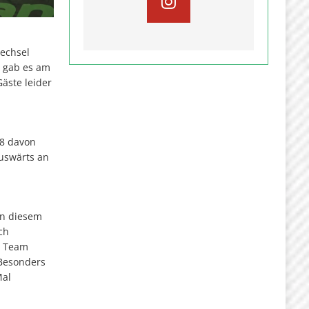
wechsel
t gab es am
Gäste leider
 8 davon
Auswärts an
in diesem
ch
r Team
 Besonders
Mal