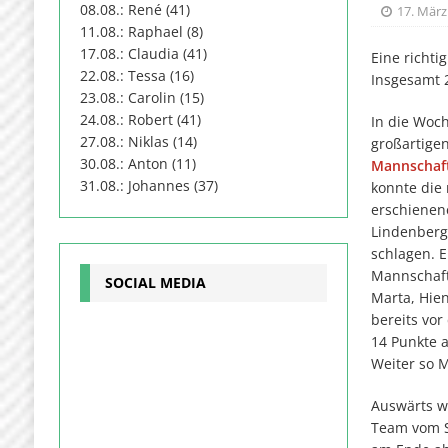
08.08.: René (41)
17. März
11.08.: Raphael (8)
17.08.: Claudia (41)
Eine richti
22.08.: Tessa (16)
Insgesamt 2
23.08.: Carolin (15)
24.08.: Robert (41)
In die Woch
27.08.: Niklas (14)
großartige
30.08.: Anton (11)
Mannschaf
31.08.: Johannes (37)
konnte die 
erschienen
Lindenberg
schlagen. E
Mannschaft
SOCIAL MEDIA
Marta, Hie
bereits vor
14 Punkte 
Weiter so 
Auswärts 
Team vom S