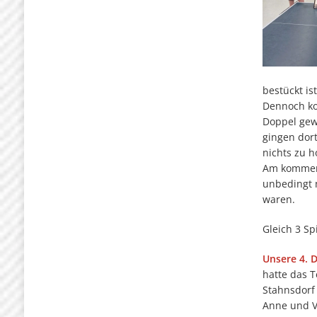
bestückt ist
Dennoch ko
Doppel gew
gingen dort
nichts zu h
Am kommend
unbedingt 
waren.
Gleich 3 Sp
Unsere 4.
hatte das 
Stahnsdorf 
Anne und Vi