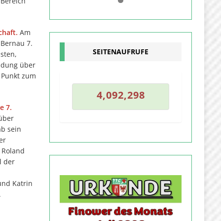
0
 Bereich
1
haft.
Am
 Bernau 7.
SEITENAUFRUFE
sten,
eidung über
n Punkt zum
7
4
,
0
9
2
,
2
9
8
4
,
0
9
2
,
2
9
e 7.
über
b sein
er
d Roland
l der
und Katrin
.