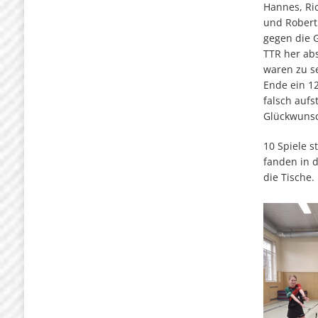
Hannes, Ric
und Rober
gegen die 
TTR her abs
waren zu s
Ende ein 12
falsch aufst
Glückwuns
10 Spiele 
fanden in 
die Tische.