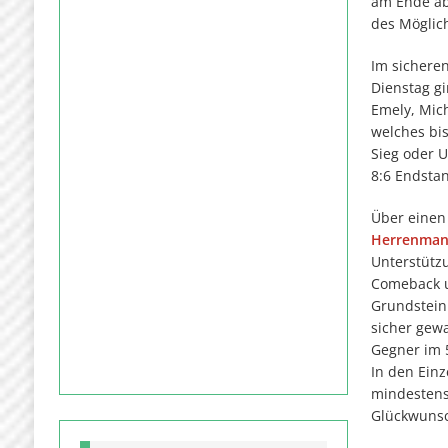
am Ende abe
des Möglic
Im sicheren
Dienstag g
Emely, Mic
welches bi
Sieg oder 
8:6 Endsta
Über einen
Herrenman
Unterstütz
Comeback u
Grundstein
sicher gewa
Gegner im 5
In den Ein
mindestens
Glückwunsc