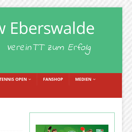
w Eberswalde
VereinTT zum Erfolg
TENNIS OPEN
FANSHOP
MEDIEN