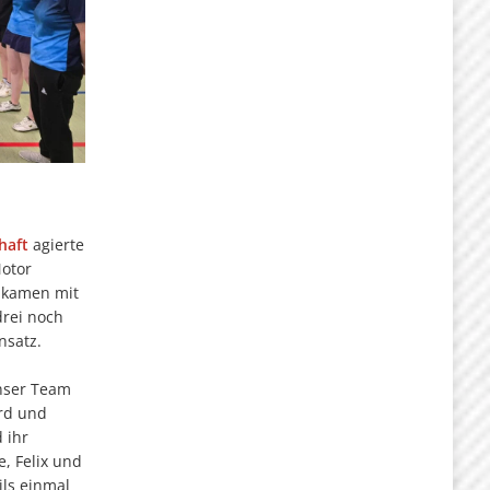
haft
agierte
Motor
 kamen mit
drei noch
nsatz.
unser Team
rd und
 ihr
, Felix und
ils einmal