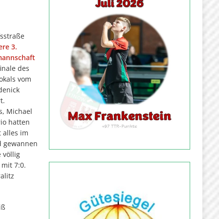
sstraße
ere 3.
annschaft
inale des
Pokals vom
denick
t.
s, Michael
io hatten
t alles im
nd gewannen
völlig
 mit 7:0.
alitz
iß