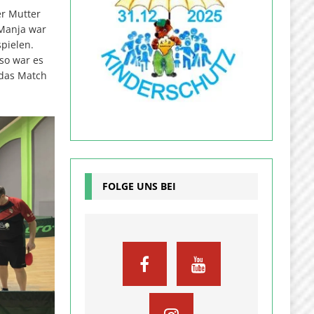
er Mutter
 Manja war
pielen.
 so war es
 das Match
FOLGE UNS BEI