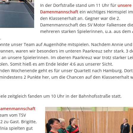
In der Dorfstraße stand um 11 Uhr für
unsere 
Damenmannschaft
ein wichtiges Heimspiel 
den Klassenerhalt an. Gegner war die 2.
Damenmannschaft des SV Motor Falkensee die
mehreren starken Spielerinnen, u.a. aus dem 
.
nnte unser Team auf Augenhöhe mitspielen. Nachdem Annie und I
annen, waren wir besonders im unteren Paarkreuz sehr stark. 3 de
 an unsere Spielerinnen. Im oberen Paarkreuz war trotz starker L
olen. Somit hieß es am Ende leider 4:6 aus unserer Sicht.
en Wochenende geht es für unser Quartett nach Hamburg. Dor
mindestens 2 Punkte her, um die Chancen auf den Klassenerhalt w
iele zeitgleich fanden um 10 Uhr in der Bahnhofsstraße statt.
 Damenmannschaft
Team vom TSV
2 zu Gast. Brigitte,
nia spielten gut