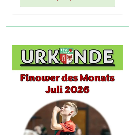
4
,
0
8
5
,
3
6