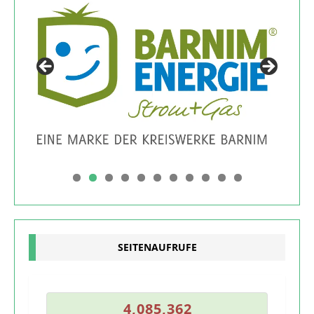
0
1
SEITENAUFRUFE
1
4
,
0
8
5
,
3
6
2